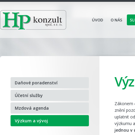
ÚVOD
O NÁS
SL
Výz
Daňové poradenství
Účetní služby
Zákonem
Mzdová agenda
znění poz
uplatnit o
Výzkum a vývoj
výzkumu a
jednou v 