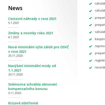
calcula
News
calcula
prepar
Cestovní náhrady v roce 2021
5.1.2021
prepari
calcula
Změny a novinky roku 2021
4.1.2021
keepin
represe
Nová minimální výše záloh pro OSVČ
v roce 2021
prepar
25.11.2020
registe
Navýšení minimální mzdy od
record
1.1.2021
20.11.2020
Sněmovna schválila obnovení
kompenzačního bonusu
3.11.2020
Krizové ošetřovné